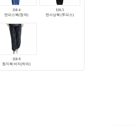
110-4
110-5
면피스복(청색)
면사상복 (투피스)
110-9
청지복 바지(하의)