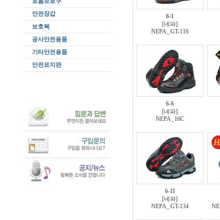
호흡보호구
안전장갑
6-1
[네파]
보호복
NEPA_ GT-116
공사안전용품
기타안전용품
안전표지판
6-6
[네파]
NEPA_ 16C
6-11
[네파]
NEPA_ GT-134
NE