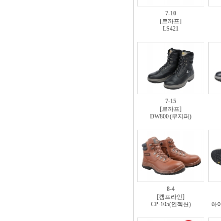
7-10
[르까프]
LS421
7-15
[르까프]
DW800 (무지퍼)
8-4
[캠프라인]
CP-105(인젝션)
하