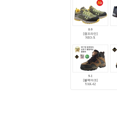
8-9
[캠프라인]
NEO-X
9-1
[블랙야크]
YAK-62