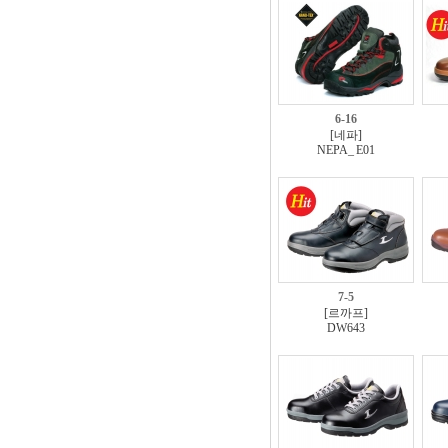
6-16
[네파]
NEPA_ E01
7-5
[르까프]
DW643